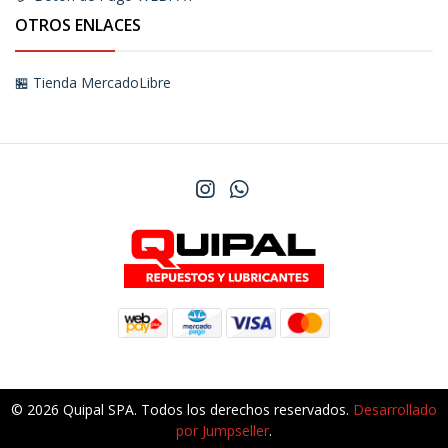
OTROS ENLACES
🏪 Tienda MercadoLibre
© 2026 Quipal SPA. Todos los derechos reservados.
Desarrollado
por Jumpseller
.