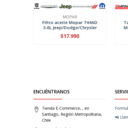
MOPAR
Filtro aceite Mopar 744AD
T
3.6L Jeep/Dodge/Chrysler
M
$17.990
-
+
-
ENCUÉNTRANOS
SERVI
Tienda E-Commerce, , en
Formul
Santiago, Región Metropolitana,
📲 Lla
Chile