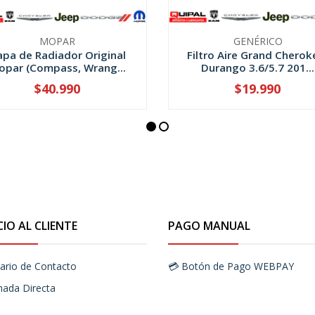
MOPAR
GENÉRICO
apa de Radiador Original
Filtro Aire Grand Cherok
opar (Compass, Wrang...
Durango 3.6/5.7 201...
$40.990
$19.990
+
-
+
CIO AL CLIENTE
PAGO MANUAL
ario de Contacto
💳 Botón de Pago WEBPAY
mada Directa