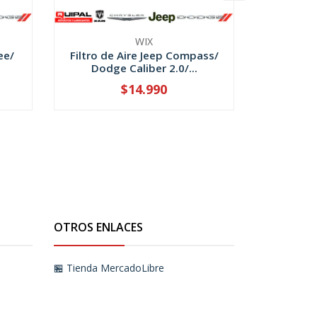
WIX
ee/
Filtro de Aire Jeep Compass/
Bomba 
Dodge Caliber 2.0/...
Mopar
$14.990
-
+
-
OTROS ENLACES
🏪 Tienda MercadoLibre