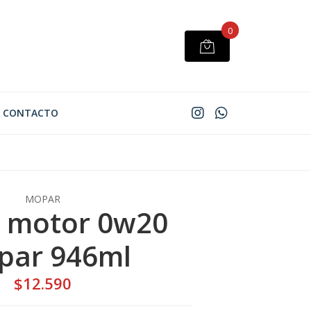
0
CONTACTO
MOPAR
e motor 0w20
par 946ml
$12.590