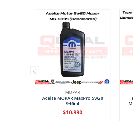
MOPAR
Aceite MOPAR MaxPro 5w20
T
946ml
M
$10.990
-
+
-