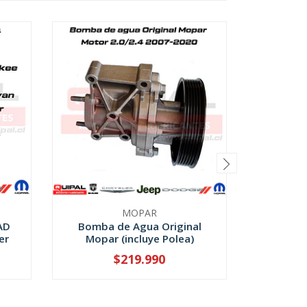
Kit Fil
MOPAR
(gené
AD
Bomba de Agua Original
er
Mopar (incluye Polea)
$219.990
-
+
-