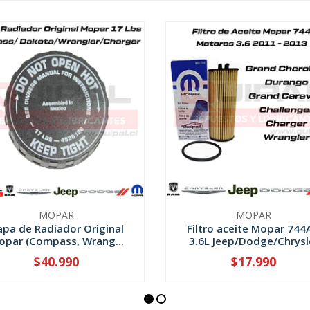
MOPAR
MOPAR
apa de Radiador Original
Filtro aceite Mopar 744
opar (Compass, Wrang...
3.6L Jeep/Dodge/Chrysl
$40.990
$17.990
+
-
+