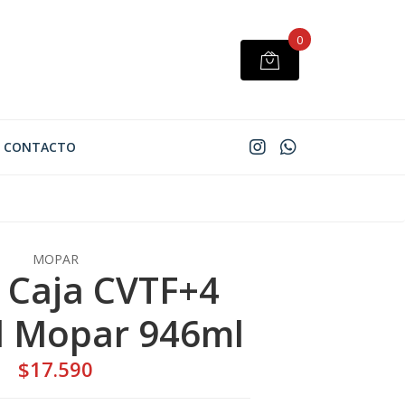
0
CONTACTO
MOPAR
e Caja CVTF+4
l Mopar 946ml
$17.590