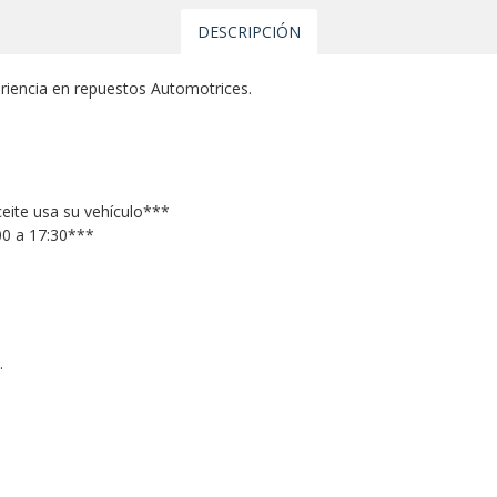
DESCRIPCIÓN
iencia en repuestos Automotrices.
ceite usa su vehículo***
00 a 17:30***
.